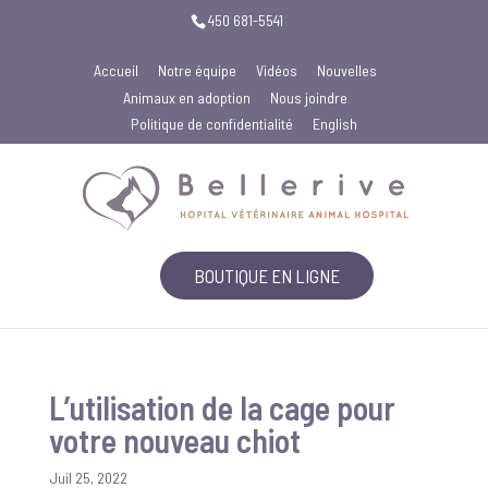
450 681-5541
Accueil
Notre équipe
Vidéos
Nouvelles
Animaux en adoption
Nous joindre
Politique de confidentialité
English
BOUTIQUE EN LIGNE
L’utilisation de la cage pour
votre nouveau chiot
Juil 25, 2022